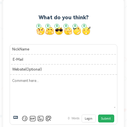
What do you think?
0
0
0
0
0
0
NickName
E-Mail
Website(Optional)
0
Words
Login
Submit