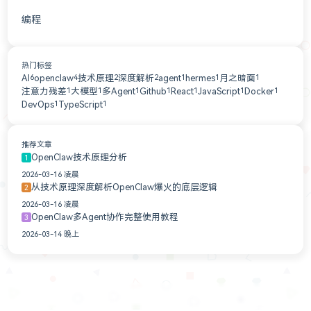
编程
1
热门标签
AI
openclaw
技术原理
深度解析
agent
hermes
月之暗面
6
4
2
2
1
1
1
注意力残差
大模型
多Agent
Github
React
JavaScript
Docker
1
1
1
1
1
1
1
DevOps
TypeScript
1
1
推荐文章
OpenClaw技术原理分析
1
2026-03-16 凌晨
从技术原理深度解析OpenClaw爆火的底层逻辑
2
2026-03-16 凌晨
OpenClaw多Agent协作完整使用教程
3
2026-03-14 晚上