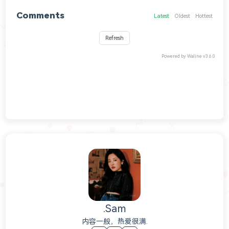
Comments
Latest
Oldest
Hottest
Refresh
Powered by
Waline
v3.6.0
.Sam
内容一般，热爱很满.