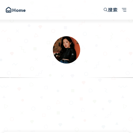
搜索
Home
我的小破站
朋友
圈子
动态
昔日
.Sam
留言
记
关于