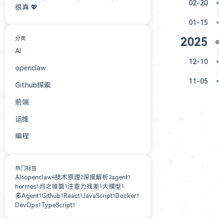
02-20
很真 💖
01-15
分类
2025
AI
3
12-10
openclaw
3
11-05
Github探索
2
前端
2
运维
1
编程
1
热门标签
AI
openclaw
技术原理
深度解析
agent
6
4
2
2
1
hermes
月之暗面
注意力残差
大模型
1
1
1
1
多Agent
Github
React
JavaScript
Docker
1
1
1
1
1
DevOps
TypeScript
1
1