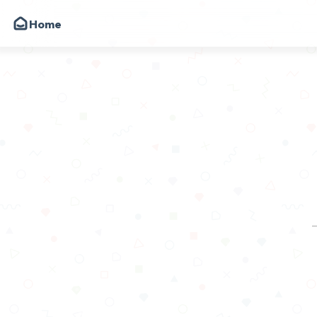
Home
我的小破站
朋友
圈子
动态
昔日
留言
关于