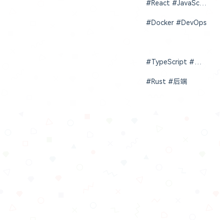
#React #JavaScript
#Docker #DevOps
#TypeScript #前端
#Rust #后端