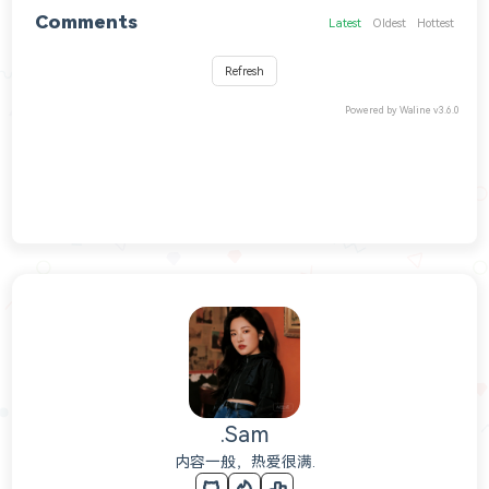
Comments
Latest
Oldest
Hottest
Refresh
Powered by
Waline
v3.6.0
.Sam
内容一般，热爱很满.