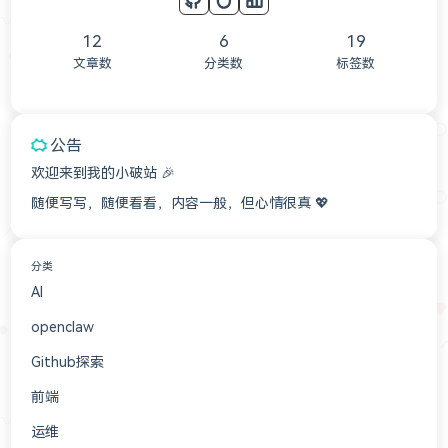
12
6
19
文章数
分类数
标签数
公告
欢迎来到我的小破站 🎉
随便写写，随便看看，内容一般，但心情很真 💖
分类
AI
3
openclaw
3
Github探索
2
前端
2
运维
1