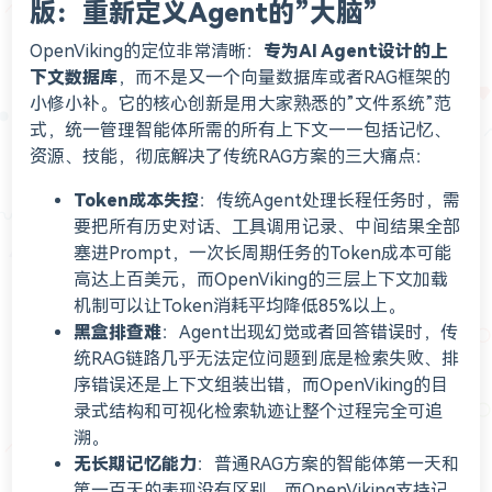
版：重新定义Agent的”大脑”
OpenViking的定位非常清晰：
专为AI Agent设计的上
下文数据库
，而不是又一个向量数据库或者RAG框架的
小修小补。它的核心创新是用大家熟悉的”文件系统”范
式，统一管理智能体所需的所有上下文——包括记忆、
资源、技能，彻底解决了传统RAG方案的三大痛点：
Token成本失控
：传统Agent处理长程任务时，需
要把所有历史对话、工具调用记录、中间结果全部
塞进Prompt，一次长周期任务的Token成本可能
高达上百美元，而OpenViking的三层上下文加载
机制可以让Token消耗平均降低85%以上。
黑盒排查难
：Agent出现幻觉或者回答错误时，传
统RAG链路几乎无法定位问题到底是检索失败、排
序错误还是上下文组装出错，而OpenViking的目
录式结构和可视化检索轨迹让整个过程完全可追
溯。
无长期记忆能力
：普通RAG方案的智能体第一天和
第一百天的表现没有区别，而OpenViking支持记