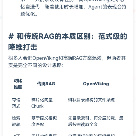
忆自迭代，随着使用时长增加，Agent的表现会持
续优化。
和传统RAG的本质区别：范式级的
降维打击
很多人会把OpenViking和高端RAG方案混淆，但两者其
实是完全不同的设计思路：
对比
传统RAG
OpenViking
维度
存储
碎片化向量
树状目录结构的文件系统
范式
Chunk
检索
基于语义相似
先目录索引、再分层加载、最
逻辑
度匹配
后按需读取全文