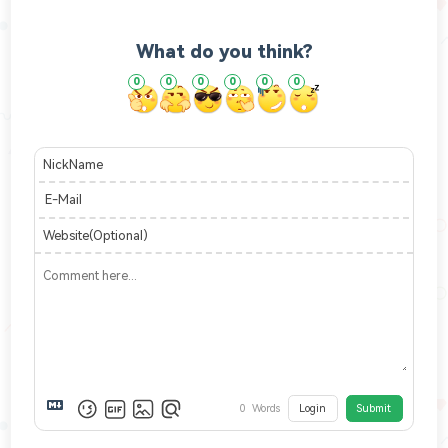
What do you think?
0
0
0
0
0
0
NickName
E-Mail
Website(Optional)
0
Words
Login
Submit