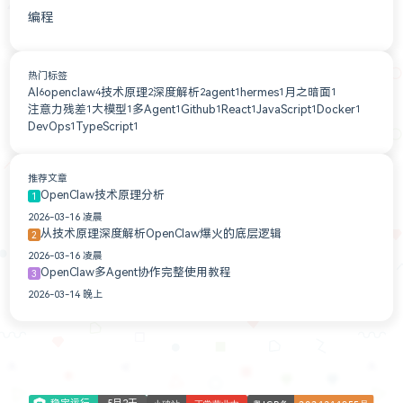
编程
1
热门标签
AI
openclaw
技术原理
深度解析
agent
hermes
月之暗面
6
4
2
2
1
1
1
注意力残差
大模型
多Agent
Github
React
JavaScript
Docker
1
1
1
1
1
1
1
DevOps
TypeScript
1
1
推荐文章
OpenClaw技术原理分析
1
2026-03-16 凌晨
从技术原理深度解析OpenClaw爆火的底层逻辑
2
2026-03-16 凌晨
OpenClaw多Agent协作完整使用教程
3
2026-03-14 晚上