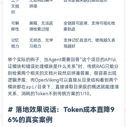
上下
无结构的扁平
自带逻辑关联的层级组织
文组
拼接
织
可解
黑箱，无法追
全链路可追溯，支持可视化检
释性
溯检索过程
索轨迹
记忆
无状态，无学
支持记忆自迭代，使用越久表
能力
习能力
现越好
举个实际的例子，当Agent需要回答”这个项目的API认
证模块和错误处理模块是什么关系”时，传统RAG只能分
别检索两个相关的文档片段然后拼凑答案，很容易出现
逻辑矛盾；而OpenViking可以直接从目录结构看到两个
模块都在
api/
目录下，直接读取目录级的概述就能理清
关系，消耗的Token不到传统方案的1/10。
落地效果说话：Token成本直降9
6%的真实案例