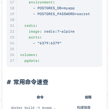
    environment
:
      - 
POSTGRES_DB=myapp
      - 
POSTGRES_PASSWORD=secret
  redis
:
    image
: 
redis:7-alpine
    ports
:
      - 
"6379:6379"
volumes
:
  pgdata
:
常用命令速查
命令
说明
构建镜像
docker build -t myapp .