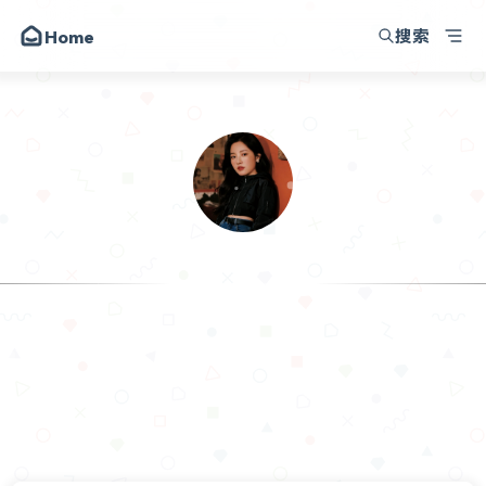
搜索
Home
我的小破站
朋友
圈子
动态
昔日
.Sam
留言
记录生活，记
关于