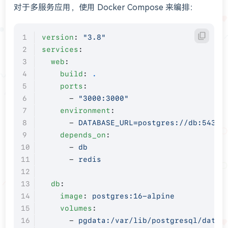
对于多服务应用，使用 Docker Compose 来编排：
version
: 
"3.8"
services
:
  web
:
    build
: 
.
    ports
:
      - 
"3000:3000"
    environment
:
      - 
DATABASE_URL=postgres://db:5432/
    depends_on
:
      - 
db
      - 
redis
  db
:
    image
: 
postgres:16-alpine
    volumes
:
      - 
pgdata:/var/lib/postgresql/data