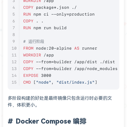
WORKDIR
 /app
COPY
 package*.json ./
RUN
 npm ci --only=production
COPY
 . .
RUN
 npm run build
# 运行阶段
FROM
 node:20-alpine 
AS
 runner
WORKDIR
 /app
COPY
 --from=builder /app/dist ./dist
COPY
 --from=builder /app/node_modules ./
EXPOSE
 3000
CMD
 [
"node"
, 
"dist/index.js"
]
多阶段构建的好处是最终镜像只包含运行时必要的文
件，体积更小。
Docker Compose 编排