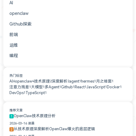
AI
3
openclaw
3
Github探索
2
前端
2
运维
1
编程
1
热门标签
AI
openclaw
技术原理
深度解析
agent
hermes
月之暗面
6
4
2
2
1
1
1
注意力残差
大模型
多Agent
Github
React
JavaScript
Docker
1
1
1
1
1
1
1
DevOps
TypeScript
1
1
推荐文章
OpenClaw技术原理分析
1
2026-03-16 凌晨
从技术原理深度解析OpenClaw爆火的底层逻辑
2