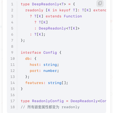
type
 DeepReadonly
<
T
> 
=
 {
  readonly
 [
K
 in
 keyof
 T
]
:
 T
[
K
] 
extends
 
    ?
 T
[
K
] 
extends
 Function
      ?
 T
[
K
]
      :
 DeepReadonly
<
T
[
K
]>
    :
 T
[
K
];
};
interface
 Config
 {
  db
:
 {
    host
:
 string
;
    port
:
 number
;
  };
  features
:
 string
[];
}
type
 ReadonlyConfig
 =
 DeepReadonly
<
Confi
// 所有嵌套属性都变为 readonly