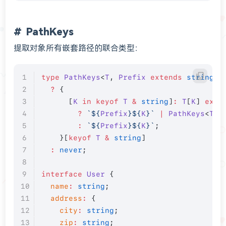
PathKeys
提取对象所有嵌套路径的联合类型：
type
 PathKeys
<
T
, 
Prefix
 extends
 string
 =
  ?
 {
      [
K
 in
 keyof
 T
 &
 string
]
:
 T
[
K
] 
exte
        ?
 `${
Prefix
}${
K
}`
 |
 PathKeys
<
T
[
K
        :
 `${
Prefix
}${
K
}`
;
    }[
keyof
 T
 &
 string
]
  :
 never
;
interface
 User
 {
  name
:
 string
;
  address
:
 {
    city
:
 string
;
    zip
:
 string
;