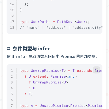
  };
}
type
 UserPaths
 =
 PathKeys
<
User
>;
// "name" | "address" | "address.city" |
条件类型与 infer
使用
infer
提取函数返回值中 Promise 的内部类型：
type
 UnwrapPromise
<
T
> 
=
 T
 extends
 Promis
  ?
 U
 extends
 Promise
<
any
>
    ?
 UnwrapPromise
<
U
>
    :
 U
  :
 T
;
type
 A
 =
 UnwrapPromise
<
Promise
<
Promise
<
s