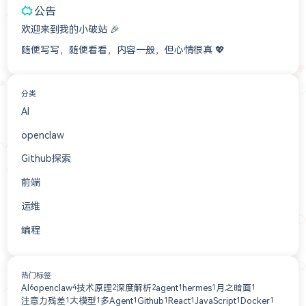
公告
欢迎来到我的小破站 🎉
随便写写，随便看看，内容一般，但心情很真 💖
分类
AI
3
openclaw
3
Github探索
2
前端
2
运维
1
编程
1
热门标签
AI
openclaw
技术原理
深度解析
agent
hermes
月之暗面
6
4
2
2
1
1
1
注意力残差
大模型
多Agent
Github
React
JavaScript
Docker
1
1
1
1
1
1
1