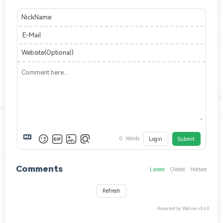
NickName
E-Mail
Website(Optional)
0
Words
Login
Submit
Comments
Latest
Oldest
Hottest
Refresh
Powered by
Waline
v3.6.0