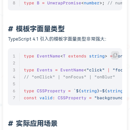
type
 B
 =
 UnwrapPromise
<
number
>; 
// numbe
模板字面量类型
TypeScript 4.1 引入的模板字面量类型非常强大：
type
 EventName
<
T
 extends
 string
> 
=
 `on${
type
 Events
 =
 EventName
<
"click"
 |
 "focus
// "onClick" | "onFocus" | "onBlur"
type
 CSSProperty
 =
 `${
string
}-${
string
}`
const
 valid
:
 CSSProperty
 =
 "background-c
实际应用场景