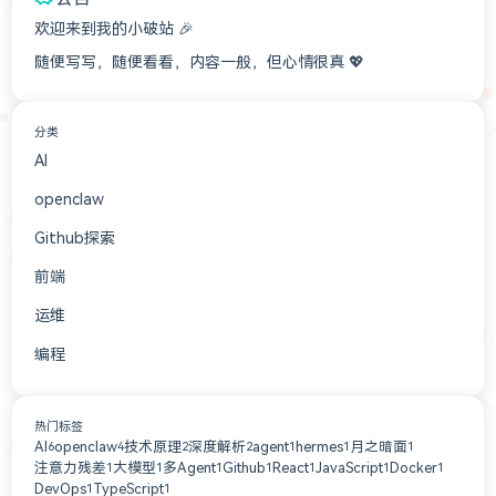
欢迎来到我的小破站 🎉
随便写写，随便看看，内容一般，但心情很真 💖
分类
AI
3
openclaw
3
Github探索
2
前端
2
运维
1
编程
1
热门标签
AI
openclaw
技术原理
深度解析
agent
hermes
月之暗面
6
4
2
2
1
1
1
注意力残差
大模型
多Agent
Github
React
JavaScript
Docker
1
1
1
1
1
1
1
DevOps
TypeScript
1
1