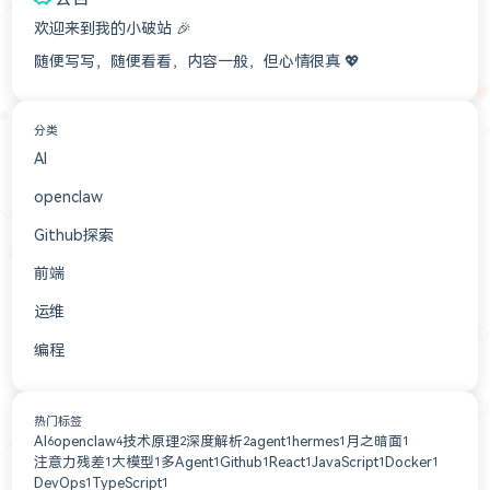
欢迎来到我的小破站 🎉
随便写写，随便看看，内容一般，但心情很真 💖
分类
AI
3
openclaw
3
Github探索
2
前端
2
运维
1
编程
1
热门标签
AI
openclaw
技术原理
深度解析
agent
hermes
月之暗面
6
4
2
2
1
1
1
注意力残差
大模型
多Agent
Github
React
JavaScript
Docker
1
1
1
1
1
1
1
DevOps
TypeScript
1
1