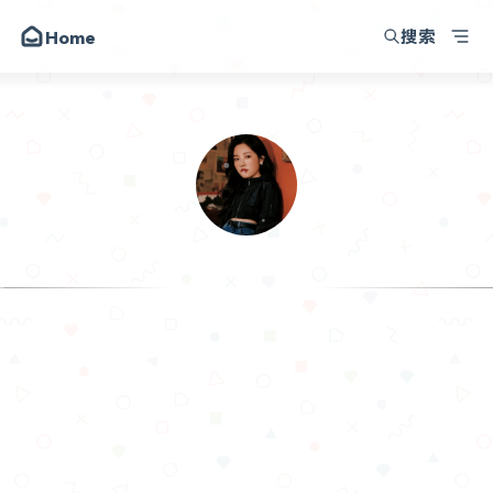
搜索
Home
我的小破站
朋友
圈子
动态
昔日
.Sam
留言
这里没什
关于